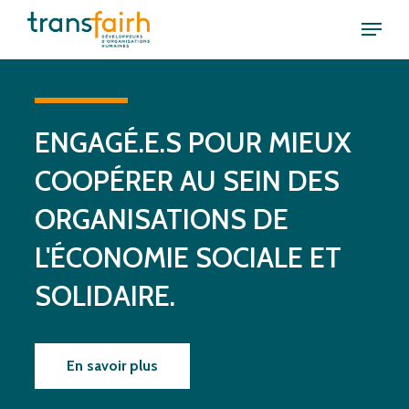
Skip
Menu
to
Close
main
Menu
content
ENGAGÉ.E.S
POUR
MIEUX
COOPÉRER
AU
SEIN
DES
ORGANISATIONS
DE
L'ÉCONOMIE
SOCIALE
ET
SOLIDAIRE.
En savoir plus