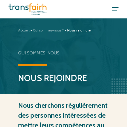
Skip
Menu
to
Close
main
Menu
content
Accueil
-
Qui sommes-nous ?
-
Nous rejoindre
QUI
SOMMES-NOUS
NOUS
REJOINDRE
Nous
cherchons
régulièrement
des
personnes
intéressées
de
mettre
leurs
compétences
au