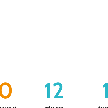
60
12
cadres et
missions
form