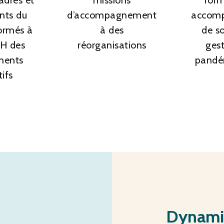
nts du
d’accompagnement
accom
ormés à
à des
de so
RH des
réorganisations
gest
ments
pandé
tifs
Dynamiq