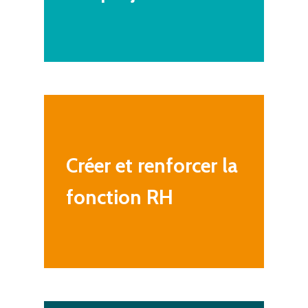
Créer
et
renforcer
la
fonction
RH