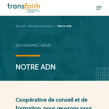
Skip
Menu
to
Close
main
Menu
content
Accueil
-
Qui sommes-nous ?
-
Notre Adn
QUI
SOMMES-NOUS
NOTRE
ADN
Coopérative
de
conseil
et
de
formation,
nous
œuvrons
pour