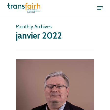
Skip
Menu
to
Close
main
Menu
content
Monthly Archives
janvier 2022