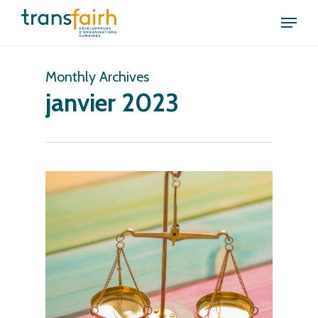
Skip
Menu
to
Close
main
Menu
content
Monthly Archives
janvier 2023