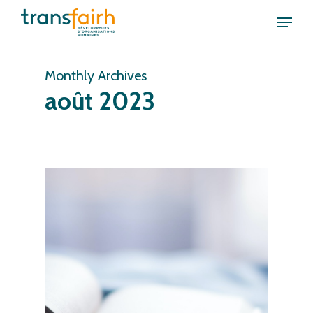
Skip
Menu
to
Close
main
Menu
content
Monthly Archives
août 2023