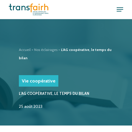
Skip
Menu
to
Close
main
Menu
content
Accueil
-
Nos éclairages
-
L’AG coopérative, le temps du
bilan
Vie coopérative
L’AG COOPÉRATIVE, LE TEMPS DU BILAN
25 août 2023