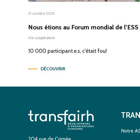
31 octobre 2025
Nous étions au Forum mondial de l’ESS
Vie coopérative
10 000 participant.e.s, c'était fou!
DÉCOUVRIR
TRAN
Notre A
204 rue de Crimée