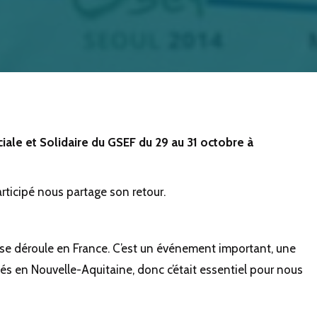
RUM MONDIAL DE L’ESS
ale et Solidaire du GSEF du 29 au 31 octobre à
articipé nous partage son retour.
l se déroule en France. C’est un événement important, une
és en Nouvelle-Aquitaine, donc c’était essentiel pour nous