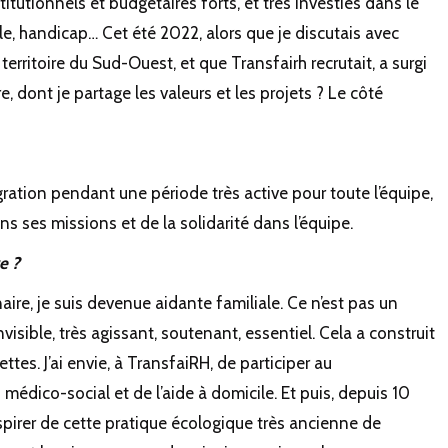
tutionnels et budgétaires forts, et très investies dans le
ile, handicap… Cet été 2022, alors que je discutais avec
rritoire du Sud-Ouest, et que Transfairh recrutait, a surgi
e, dont je partage les valeurs et les projets ? Le côté
ntégration pendant une période très active pour toute l’équipe,
ans ses missions et de la solidarité dans l’équipe.
e ?
naire, je suis devenue aidante familiale. Ce n’est pas un
nvisible, très agissant, soutenant, essentiel. Cela a construit
es. J’ai envie, à TransfaiRH, de participer au
dico-social et de l’aide à domicile. Et puis, depuis 10
spirer de cette pratique écologique très ancienne de