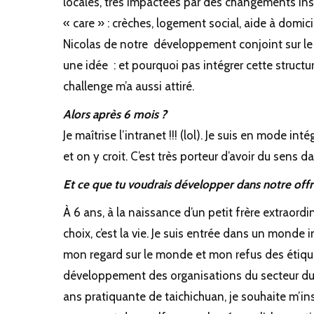
locales, très impactées par des changements insti
« care » : crèches, logement social, aide à domic
Nicolas de notre développement conjoint sur le te
une idée : et pourquoi pas intégrer cette structur
challenge m’a aussi attiré.
Alors après 6 mois ?
Je maîtrise l’intranet !!! (lol). Je suis en mode i
et on y croit. C’est très porteur d’avoir du sens d
Et ce que tu voudrais développer dans notre offr
À 6 ans, à la naissance d’un petit frère extraordi
choix, c’est la vie. Je suis entrée dans un monde i
mon regard sur le monde et mon refus des étiquett
développement des organisations du secteur du mé
ans pratiquante de taichichuan, je souhaite m’in