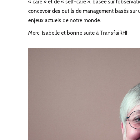
« care » et de « self-care », basée sur l’observat
concevoir des outils de management basés sur 
enjeux actuels de notre monde.
Merci Isabelle et bonne suite à TransfaiRH!